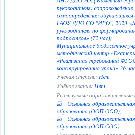
АНО ДПО «ОЦ Каменный город
руководителя: сопровождение 
самоопределения обучающихся» 
ГАОУ ДПО СО "ИРО", 2023 «Де
руководителя по формирован
подростков» (72 час);
Муниципальное бюджетное уч
методический центр «Екатери
«Реализация требований ФГОС
конструирования урока» 36 час
Учёная степень:
Нет
Учёное звание:
Нет
Реализуемые образовательные
☑ Основная образовательная 
образования (ООП ООО);
☑ Основная образовательная 
образования (ООП СОО);
Наименование направле