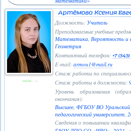
математики»
Артёмова Ксения Евг
Должность:
Учитель
Преподаваемые учебные предм
Математика, Вероятность и 
Геометрия
Контактный телефон:
+7 (343
E-mail:
armou1@mail.ru
Стаж работы по специальнос
online:
Стаж работы в должности:
9
---
Уровень образования (образ
окончания):
Высшее, ФГБОУ ВО Уральский 
педагогический университет, 
Сведения о повышении квалифи
ГАОУ ДПО СО «ИРО», 2021, «