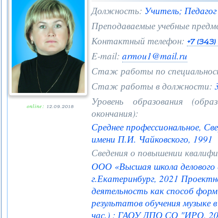
Должность:
Учитель; Педагог
Преподаваемые учебные предм
Контактный телефон:
+7 (343
E-mail:
armou1@mail.ru
Стаж работы по специальнос
Стаж работы в должности:
3
Уровень образования (образ
online:
12.09.2018
окончания):
Среднее профессиональное, Све
имени П.И. Чайковского, 1991
Сведения о повышении квалифи
ООО «Высшая школа делового
г.Екатеринбург, 2021 Проектн
деятельность как способ фор
результатов обучения музыке в
час.) ; ГАОУ ДПО СО "ИРО, 2