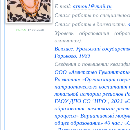
E-mail:
armou1@mail.ru
Стаж работы по специальнос
Стаж работы в должности:
4
online:
17.09.2020
Уровень образования (образ
окончания):
Высшее, Уральский государств
Горького, 1985
Сведения о повышении квалифи
ООО «Агентство Гуманитарны
Развития» «Организация совр
патриотического воспитания н
локальной истории регионов Ро
ГАОУ ДПО СО "ИРО", 2023 «О
образования: технологии реал
процесса» Вариативный модуль
общее образование» 40 час.; 
«Деятельность классного руко